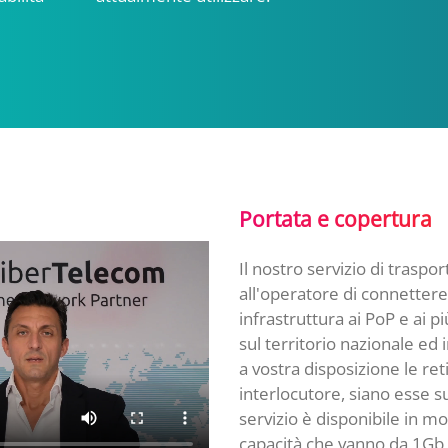
Portata e copertura
Il nostro servizio di traspo
all'operatore di connettere
infrastruttura ai PoP e ai 
sul territorio nazionale ed
a vostra disposizione le re
interlocutore, siano esse su
servizio è disponibile in mo
capacità che vanno da 1Gb