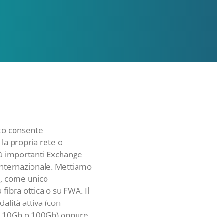
rto consente
 la propria rete o
più importanti Exchange
 internazionale. Mettiamo
ti, come unico
 fibra ottica o su FWA. Il
dalità attiva (con
, 10Gb o 100Gb) oppure