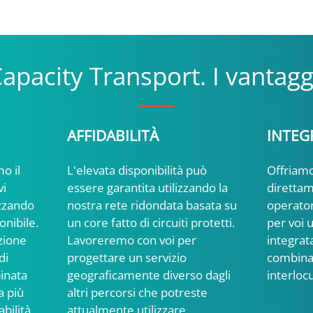
apacity Transport. I vantagg
AFFIDABILITÀ
INTEG
o il
L'elevata disponibilità può
Offriamo
vi
essere garantita utilizzando la
direttam
izzando
nostra rete ridondata basata su
operator
onibile.
un core fatto di circuiti protetti.
per voi 
uzione
Lavoreremo con voi per
integrat
di
progettare un servizio
combina
inata
geograficamente diverso dagli
interloc
a più
altri percorsi che potreste
bilità
attualmente utilizzare.