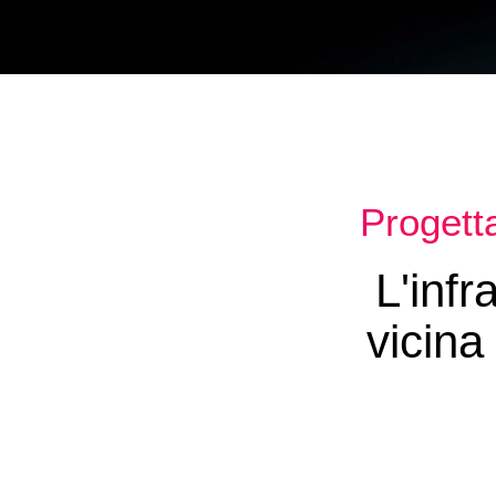
Progett
L'infr
vicina