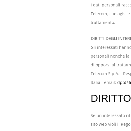
I dati personali racc
Telecom, che agisce s
trattamento.
DIRITTI DEGLI INTER
Gli interessati hanno
personali nonché la r
di opporsi al trattam
Telecom S.p.A. - Res
Italia - email:
dpo@fi
DIRITT
Se un interessato ri
sito web violi il Reg