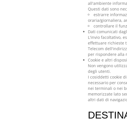
all'ambiente informa
Questi dati sono nece
estrarre informazi
oraria/giornaliera, a
controllare il fun
Dati comunicati dagl
L'invio facoltativo, 
effettuare richieste
Telecom dell'indirizz
per rispondere alla r
Cookie e altri dispos
Non vengono utilizza
degli utenti.
I cosiddetti cookie d
necessario per conse
nei terminali o nei b
memorizzate lato serv
altri dati di navigazi
DESTINA