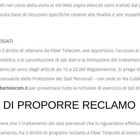
olti nel corso della visita ai siti Web sopra elencati sono trattati dal
ulla base di istruzioni specifiche relative alle finalità e alle modalit
ESSATI
 il diritto di ottenere da Fiber Telecom, ove opportuno, l'accesso ai
ettifica o la cancellazione di tali dati o la limitazione del trattamen
ento (ai sensi degli articoli da 15 a 22 del Regolamento). Si prega d
ponsabile della Protezione dei Dati Personali - con sede in Via Cal
bertelecom.it
per presentare tutte le richieste di esercizio di tali dir
O DI PROPORRE RECLAMO
tiene che il trattamento dei dati personali che lo riguardano effett
olamento, ha il diritto di proporre reclamo a Fiber Telecom ai sensi d