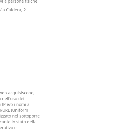
vi a persone fisiche
 Via Caldera, 21
 web acquisiscono,
a nell'uso dei
i IP e/o i nomi a
RI/URL (Uniform
lizzato nel sottoporre
cante lo stato della
perativo e