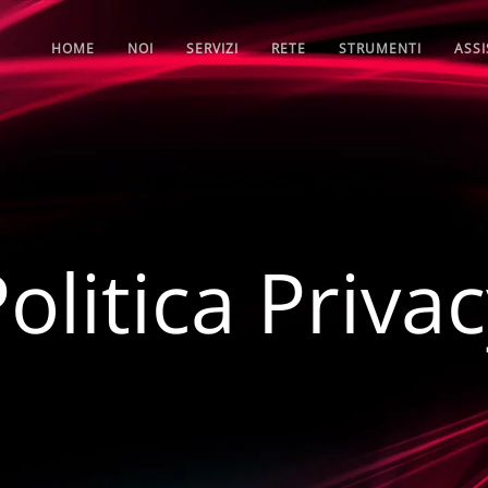
HOME
NOI
SERVIZI
RETE
STRUMENTI
ASS
olitica Priva