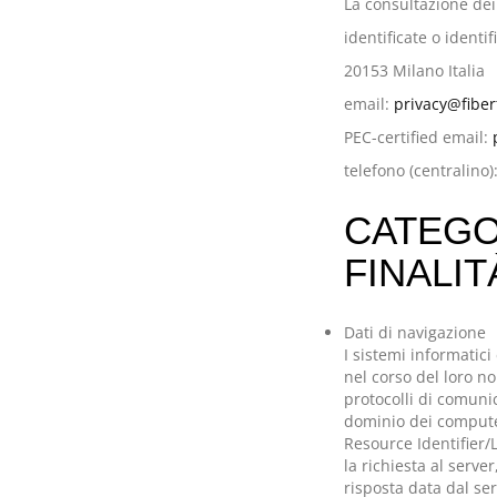
La consultazione dei
identificate o identi
20153 Milano Italia
email:
privacy@fiber
PEC-certified email:
telefono (centralino
CATEGO
FINALI
Dati di navigazione
I sistemi informatic
nel corso del loro no
protocolli di comunic
dominio dei computer 
Resource Identifier/L
la richiesta al serve
risposta data dal ser