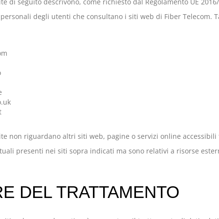
ite di seguito descrivono, come richiesto dal Regolamento UE 2016/
personali degli utenti che consultano i siti web di Fiber Telecom. Ta
com
o
l
e
o.uk
t
te non riguardano altri siti web, pagine o servizi online accessibili
uali presenti nei siti sopra indicati ma sono relativi a risorse este
RE DEL TRATTAMENTO