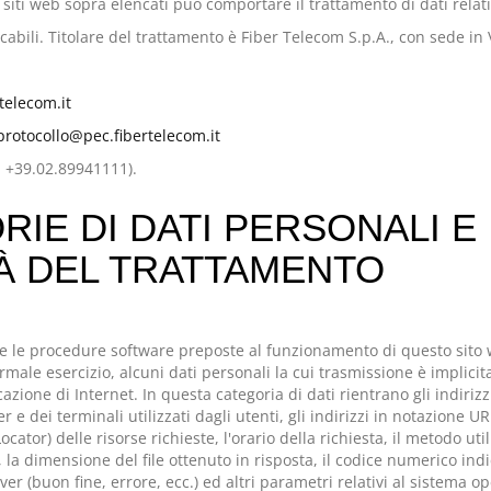
 siti web sopra elencati può comportare il trattamento di dati relati
ficabili. Titolare del trattamento è Fiber Telecom S.p.A., con sede in
telecom.it
protocollo@pec.fibertelecom.it
): +39.02.89941111).
RIE DI DATI PERSONALI E
TÀ DEL TRATTAMENTO
i e le procedure software preposte al funzionamento di questo sito
rmale esercizio, alcuni dati personali la cui trasmissione è implicit
azione di Internet. In questa categoria di dati rientrano gli indirizz
e dei terminali utilizzati dagli utenti, gli indirizzi in notazione U
ocator) delle risorse richieste, l'orario della richiesta, il metodo uti
r, la dimensione del file ottenuto in risposta, il codice numerico indi
ver (buon fine, errore, ecc.) ed altri parametri relativi al sistema o