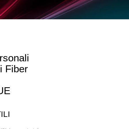
rsonali
i Fiber
 UE
ILI