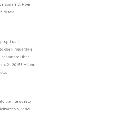
 personale di Fiber
à di tale
 propri dati
to che li riguarda e
i contattare Fiber
dera, 21 20153 Milano
itti.
uato tramite questo
ell'articolo 77 del