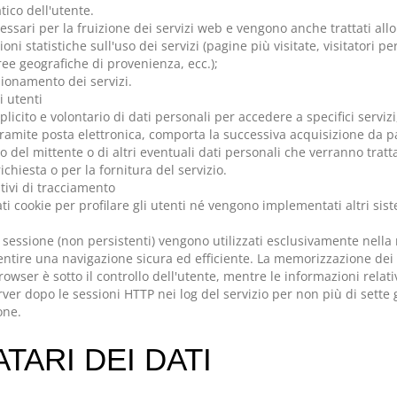
tico dell'utente.
ssari per la fruizione dei servizi web e vengono anche trattati allo
oni statistiche sull'uso dei servizi (pagine più visitate, visitatori pe
ree geografiche di provenienza, ecc.);
zionamento dei servizi.
i utenti
esplicito e volontario di dati personali per accedere a specifici serviz
 tramite posta elettronica, comporta la successiva acquisizione da p
o del mittente o di altri eventuali dati personali che verranno trat
ichiesta o per la fornitura del servizio.
itivi di tracciamento
ti cookie per profilare gli utenti né vengono implementati altri sis
i sessione (non persistenti) vengono utilizzati esclusivamente nella 
ntire una navigazione sicura ed efficiente. La memorizzazione dei 
rowser è sotto il controllo dell'utente, mentre le informazioni relat
er dopo le sessioni HTTP nei log del servizio per non più di sette g
one.
TARI DEI DATI